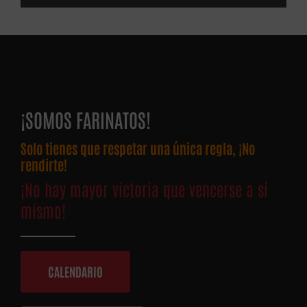
¡SOMOS FARINATOS!
Solo tienes que respetar una única regla, ¡No
rendirte!
¡No hay mayor victoria que vencerse a sí
mismo!
CALENDARIO