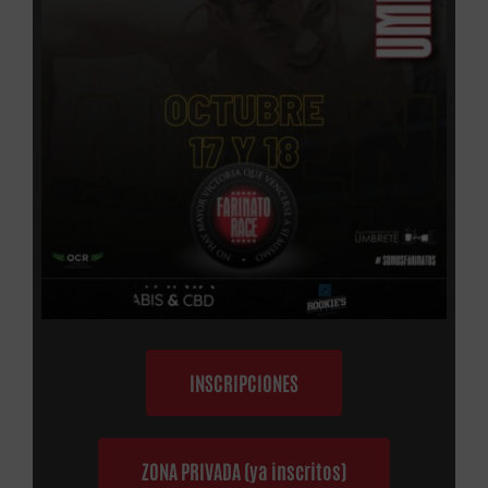
INSCRIPCIONES
ZONA PRIVADA (ya inscritos)