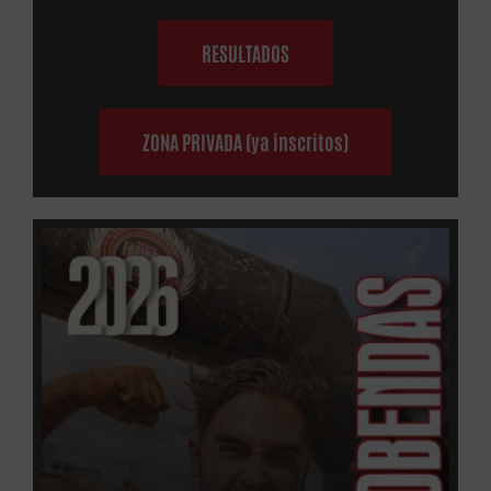
RESULTADOS
ZONA PRIVADA (ya inscritos)