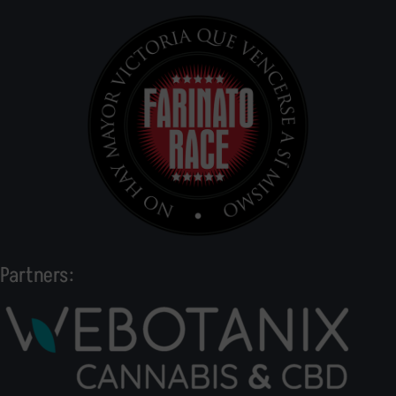
Partners: