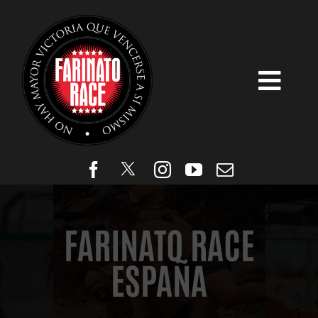
Saltar
al
contenido
Toggle
Naviga
INSCRIPCIONES
OCR SERIES
FARINATO RACE
FAQ
ESPAÑA
DESCUENTOS