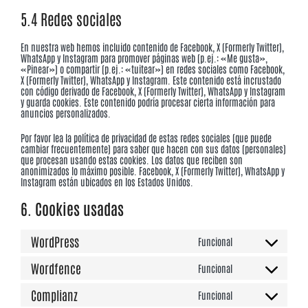
5.4 Redes sociales
En nuestra web hemos incluido contenido de Facebook, X (Formerly Twitter),
WhatsApp y Instagram para promover páginas web (p.ej.: «Me gusta»,
«Pinear») o compartir (p.ej.: «tuitear») en redes sociales como Facebook,
X (Formerly Twitter), WhatsApp y Instagram. Este contenido está incrustado
con código derivado de Facebook, X (Formerly Twitter), WhatsApp y Instagram
y guarda cookies. Este contenido podría procesar cierta información para
anuncios personalizados.
Por favor lea la política de privacidad de estas redes sociales (que puede
cambiar frecuentemente) para saber que hacen con sus datos (personales)
que procesan usando estas cookies. Los datos que reciben son
anonimizados lo máximo posible. Facebook, X (Formerly Twitter), WhatsApp y
Instagram están ubicados en los Estados Unidos.
6. Cookies usadas
WordPress
Funcional
Consent
to
Wordfence
Funcional
service
Consent
wordpress
to
Complianz
Funcional
service
Consent
wordfence