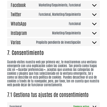
to
Facebook
Marketing/Seguimiento, Funcional
service
Consent
complianz
to
Twitter
Funcional, Marketing/Seguimiento
service
Consent
facebook
to
WhatsApp
Funcional
service
Consent
twitter
to
Instagram
Marketing/Seguimiento
service
Consent
whatsapp
to
Varios
Propósito pendiente de investigación
service
Consent
instagram
to
7. Consentimiento
service
varios
Cuando visites nuestra web por primera vez, te mostraremos una ventana
emergente con una explicación sobre las cookies. Tan pronto como hagas
clic en «Guardar preferencias», aceptas que usemos las categorías de
cookies y plugins que has seleccionado en la ventana emergente, tal y
como se describe en esta política de cookies. Puedes desactivar el uso de
cookies a través de tu navegador, pero, por favor, ten en cuenta que nuestra
web puede dejar de funcionar correctamente.
7.1 Gestiona tus ajustes de consentimiento
Funcional
Siempre activo