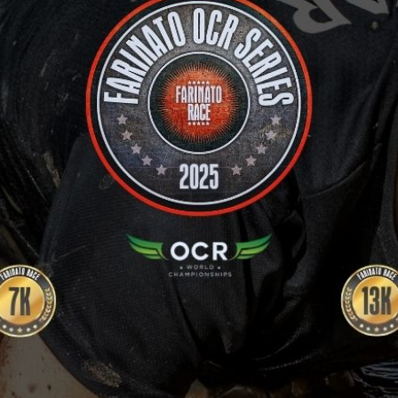
VOLUNTARIOS
FOTOS
CARRERAS FINALIZADAS
STREAMING
PRENSA
CONTACTO