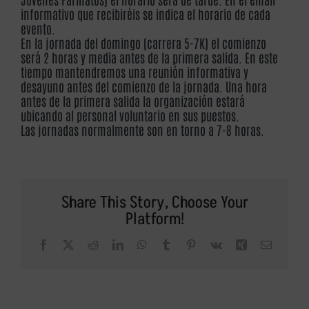
VOLUNTARIOS
informativo que recibiréis se indica el horario de cada
evento.
En la jornada del domingo (carrera 5-7K) el comienzo
FOTOS
será 2 horas y media antes de la primera salida. En este
tiempo mantendremos una reunión informativa y
desayuno antes del comienzo de la jornada. Una hora
CARRERAS FINALIZADAS
antes de la primera salida la organización estará
ubicando al personal voluntario en sus puestos.
Las jornadas normalmente son en torno a 7-8 horas.
STREAMING
PRENSA
Share This Story, Choose Your
Platform!
CONTACTO
Facebook
X
Reddit
LinkedIn
WhatsApp
Tumblr
Pinterest
Vk
Xing
Correo
electrón