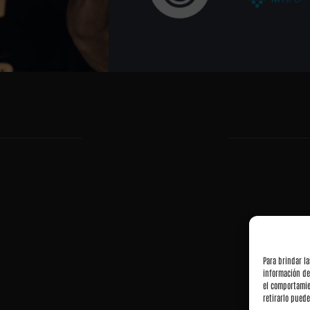
Para brindar l
información de
el comportamie
retirarlo puede