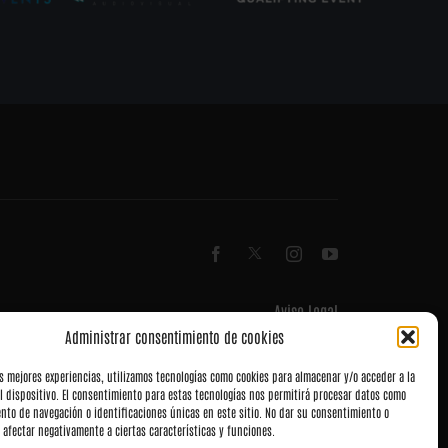
Aviso Legal
Términos y Condiciones
Administrar consentimiento de cookies
Política de privacidad
Política de cookies (UE)
as mejores experiencias, utilizamos tecnologías como cookies para almacenar y/o acceder a la
Accesibilidad
l dispositivo. El consentimiento para estas tecnologías nos permitirá procesar datos como
Mapa del Sitio
nto de navegación o identificaciones únicas en este sitio. No dar su consentimiento o
 afectar negativamente a ciertas características y funciones.