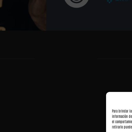
Para brindar l
información de
el comportamie
retirarlo puede