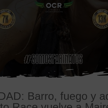
: Barro, fuego y adr
to Race vuelve a Maire