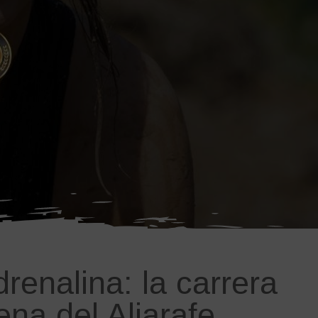
enalina: la carrera
na del Aljarafe